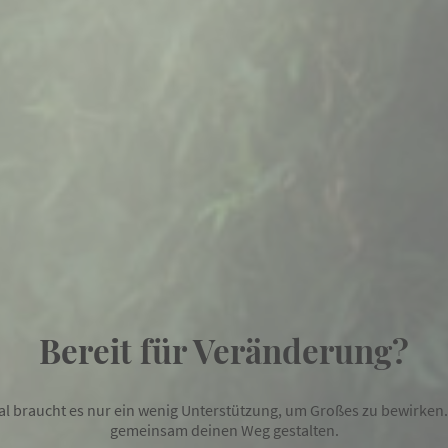
Bereit für Veränderung?
 braucht es nur ein wenig Unterstützung, um Großes zu bewirken.
gemeinsam deinen Weg gestalten.