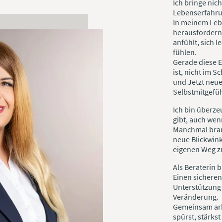
Ich bringe nic
Lebenserfahru
In meinem Lebe
herausfordernd
anfühlt, sich l
fühlen.
Gerade diese E
ist, nicht im 
und Jetzt neue
Selbstmitgefüh
Ich bin überze
gibt, auch wen
Manchmal brauc
neue Blickwink
eigenen Weg z
Als Beraterin b
Einen sicheren
Unterstützung 
Veränderung.
Gemeinsam arbe
spürst, stärks