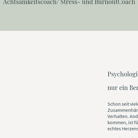
Achtsamkeitscoach/ Stress- und BurnoutCoach
Psychologi
nur ein Be
Schon seit vie
Zusammenhäng
Verhalten. And
kommen, ist fü
echtes Herzen