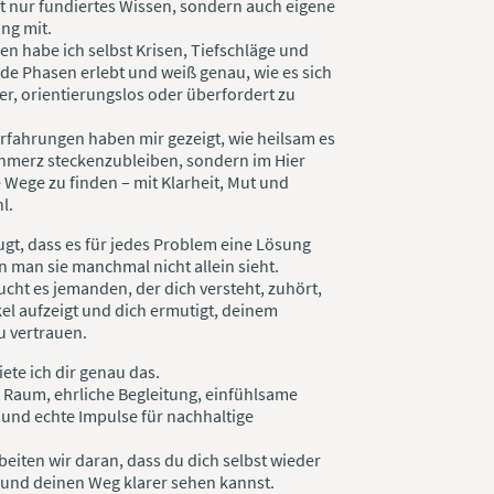
ht nur fundiertes Wissen, sondern auch eigene
ng mit.
n habe ich selbst Krisen, Tiefschläge und
e Phasen erlebt und weiß genau, wie es sich
eer, orientierungslos oder überfordert zu
rfahrungen haben mir gezeigt, wie heilsam es
Schmerz steckenzubleiben, sondern im Hier
 Wege zu finden – mit Klarheit, Mut und
l.
ugt, dass es für jedes Problem eine Lösung
n man sie manchmal nicht allein sieht.
ht es jemanden, der dich versteht, zuhört,
el aufzeigt und dich ermutigt, deinem
u vertrauen.
iete ich dir genau das.
 Raum, ehrliche Begleitung, einfühlsame
und echte Impulse für nachhaltige
iten wir daran, dass du dich selbst wieder
t und deinen Weg klarer sehen kannst.