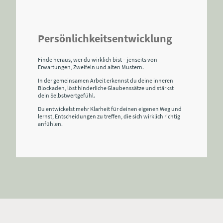
Persönlichkeitsentwicklung
Finde heraus, wer du wirklich bist – jenseits von
Erwartungen, Zweifeln und alten Mustern.
In der gemeinsamen Arbeit erkennst du deine inneren
Blockaden, löst hinderliche Glaubenssätze und stärkst
dein Selbstwertgefühl.
Du entwickelst mehr Klarheit für deinen eigenen Weg und
lernst, Entscheidungen zu treffen, die sich wirklich richtig
anfühlen.