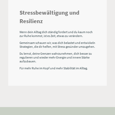
Stressbewältigung und
Resilienz
Wenn dein Alltag dich ständig fordert und du kaum noch
zur Ruhe kommst, ist es Zeit, etwas zu verändern.
Gemeinsam schauen wir, was dich belastet und entwickeln
Strategien, die dir helfen, mit Stress gesünder umzugehen.
Du lernst, deine Grenzen wahrzunehmen, dich besser zu
regulieren und wieder mehr Energie und innere Stärke
aufzubauen.
Für mehr Ruhe im Kopf und mehr Stabilität im Alltag.