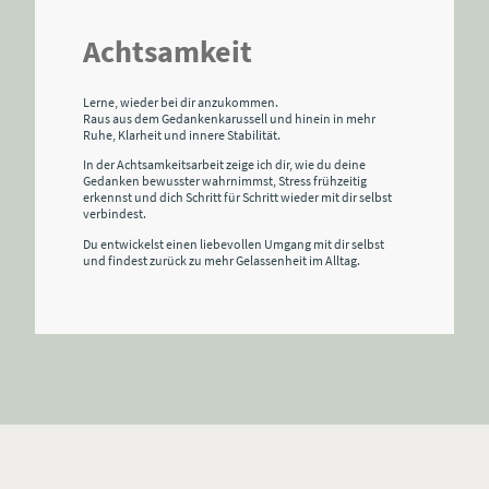
Achtsamkeit
Lerne, wieder bei dir anzukommen.
Raus aus dem Gedankenkarussell und hinein in mehr
Ruhe, Klarheit und innere Stabilität.
In der Achtsamkeitsarbeit zeige ich dir, wie du deine
Gedanken bewusster wahrnimmst, Stress frühzeitig
erkennst und dich Schritt für Schritt wieder mit dir selbst
verbindest.
Du entwickelst einen liebevollen Umgang mit dir selbst
und findest zurück zu mehr Gelassenheit im Alltag.